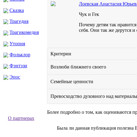
Лоевская Анастасия Юрьев
Сказка
Чук и Гек
Трагедия
Почему детям так нравится 
себя. Они так же дерутся и
Трагикомедия
Утопия
Критерии
Фольклор
Фэнтэзи
Возлюби ближнего своего
Эпос
Семейные ценности
Превосходство духовного над материал
Более подробно о том, как оцениваются п
О партнерах
Была ли данная публикация полезна 