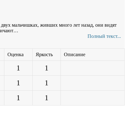
в двух мальчишках, живших много лет назад, они видят
азничают…
Полный текст...
Оценка
Яркость
Описание
1
1
1
1
1
1