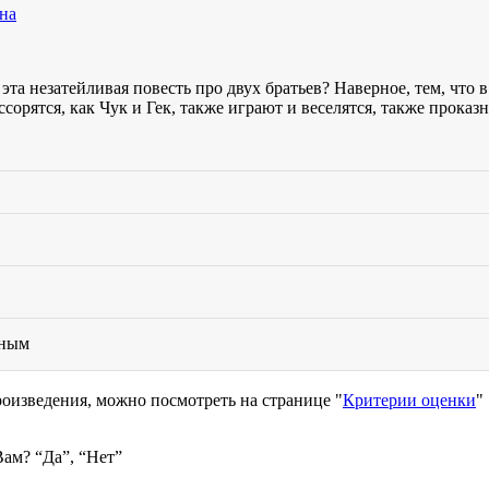
на
эта незатейливая повесть про двух братьев? Наверное, тем, что 
 ссорятся, как Чук и Гек, также играют и веселятся, также прок
ьным
роизведения, можно посмотреть на странице "
Критерии оценки
"
Вам? “
Да
”, “
Нет
”