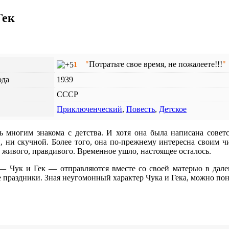
Гек
"
Потратьте свое время, не пожалеете!!!
"
1
ода
1939
СССР
Приключенческий
,
Повесть
,
Детское
ь многим знакома с детства. И хотя она была написана совет
, ни скучной. Более того, она по-прежнему интересна своим чи
о живого, правдивого. Временное ушло, настоящее осталось.
— Чук и Гек — отправляются вместе со своей матерью в далек
 праздники. Зная неугомонный характер Чука и Гека, можно пон