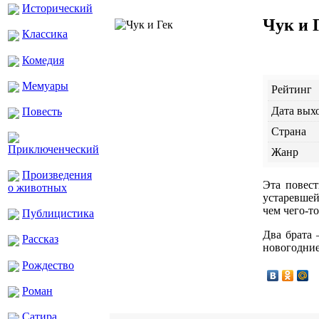
Исторический
Чук и 
Классика
Комедия
Мемуары
Рейтинг
Дата вых
Повесть
Страна
Приключенческий
Жанр
Произведения
Эта повест
о животных
устаревшей
чем чего-т
Публицистика
Два брата 
Рассказ
новогодние
Рождество
Роман
Сатира