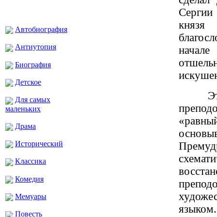
Сергии
князя
Автобиография
благосл
Антиутопия
начал
отшел
Биография
искуше
Детское
Э
Для самых
препод
маленьких
«равны
Драма
основы
Исторический
Премуд
схемат
Классика
восст
Комедия
препод
художе
Мемуары
языком.
Повесть