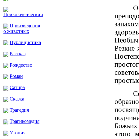
О
Приключенческий
преподо
запахо
Произведения
здоров
о животных
Необыч
Публицистика
Резкие 
Рассказ
Постеп
простог
Рождество
советов
Роман
простые
Сатира
С
Сказка
образц
посвяще
Трагедия
подчин
Трагикомедия
Божьих 
Утопия
этого 