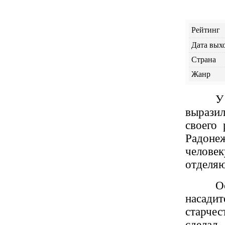
Рейтинг
Дата вых
Страна
Жанр
У
выразил
своего
Радоне
челове
отделяю
О
насади
старче
сделал