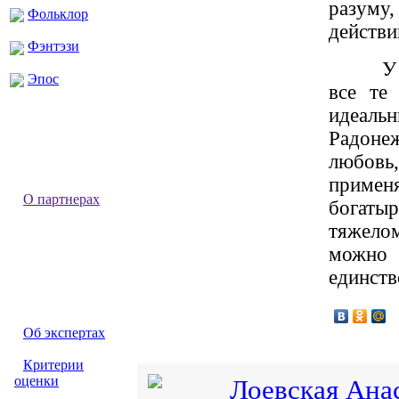
разуму,
Фольклор
действи
Фэнтэзи
У
Эпос
все те
идеаль
Радоне
любовь
приме
О партнерах
богатыр
тяжелом
можно 
единств
Об экспертах
Критерии
оценки
Лоевская Ана