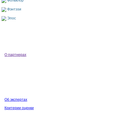
Фольклор
Фэнтэзи
Эпос
О партнерах
Об экспертах
Критерии оценки