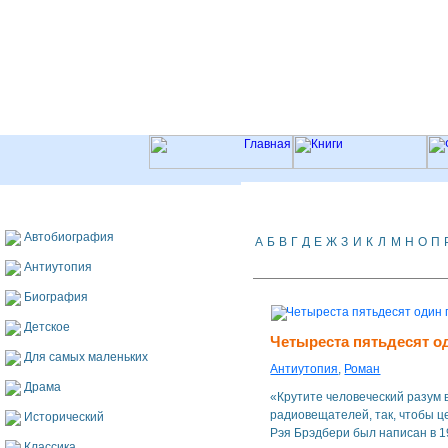
Автобиография
А
Б
В
Г
Д
Е
Ж
З
И
К
Л
М
Н
О
П
Антиутопия
Биография
Детское
Четыреста пятьдесят о
Для самых маленьких
Антиутопия
,
Роман
Драма
«Крутите человеческий разум 
радиовещателей, так, чтобы 
Исторический
Рэя Брэдбери был написан в 19
Классика